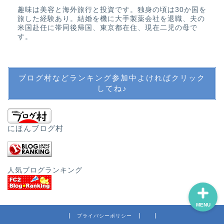
趣味は美容と海外旅行と投資です。独身の頃は30か国を
教育・英語・公文・中学
旅した経験あり。結婚を機に大手製薬会社を退職、夫の
受験
米国赴任に帯同後帰国、東京都在住、現在二児の母で
す。
英語教育
ブログ村などランキング参加中よければクリック
公文
してね♪
中学受験・SAPIX
にほんブログ村
その他教育
人気ブログランキング
MENU
プライバシーポリシー