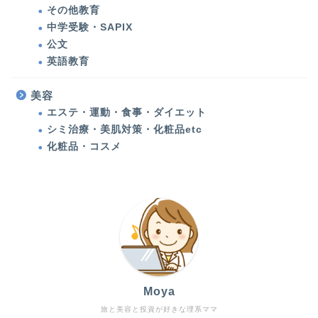
エステ・運動・食事・ダ
その他教育
イエット
中学受験・SAPIX
公文
健康
英語教育
多発性円形脱毛症
美容
エステ・運動・食事・ダイエット
シミ治療・美肌対策・化粧品etc
甲状腺機能低下症（橋本
病）
化粧品・コスメ
アメリカ生活・旅行記
アメリカ生活
バックパッカーの記憶
Moya
旅行・子連れ旅行
旅と美容と投資が好きな理系ママ