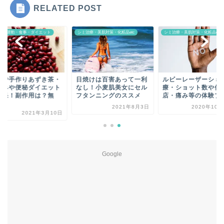
RELATED POST
テ・運動・食事・ダイエット
シミ治療・美肌対策・化粧品etc
シミ治療・美肌対策・化粧品etc
豆で手作りあずき茶・
日焼けは百害あって一利
ルビーレーザーシミ
くみや便秘ダイエット
なし！小麦肌美女にセル
療・ショット数や低
効果！副作用は？無
フタンニングのススメ
店・痛み等の体験ブ
.
2021年8月3日
2020年10月
2021年3月10日
Google