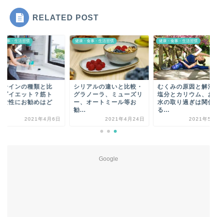
RELATED POST
・食事・生活習慣
健康・食事・生活習慣
健康・食事・生活習慣
ロテインの種類と比
シリアルの違いと比較・
むくみの原因と解消
・ダイエット？筋ト
グラノーラ、ミューズリ
塩分とカリウム、お
？女性にお勧めはど
ー、オートミール等お
水の取り過ぎは関係
？
勧...
る...
2021年4月6日
2021年4月24日
2021年5月
Google