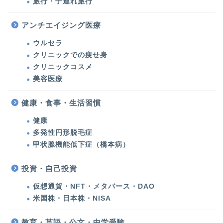
旅行・子連れ旅行
美容医療・美容・健康
アンチエイジング医療
美容医療
ウルセラ
クリニックでの痩せ身
クリニックコスメ
ウルセラ・たるみ治療
美容医療
シミ治療・美肌対策
健康・食事・生活習慣
健康
クリニックでの痩せ身
多発性円形脱毛症
甲状腺機能低下症（橋本病）
クリニックコスメ
投資・自己投資
美容
仮想通貨・NFT・メタバース・DAO
米国株・日本株・NISA
化粧品・コスメ
教育・英語・公文・中学受験