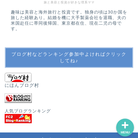
旅と美容と投資が好きな理系ママ
趣味は美容と海外旅行と投資です。独身の頃は30か国を
教育・英語・公文・中学
旅した経験あり。結婚を機に大手製薬会社を退職、夫の
受験
米国赴任に帯同後帰国、東京都在住、現在二児の母で
す。
英語教育
ブログ村などランキング参加中よければクリック
公文
してね♪
中学受験・SAPIX
にほんブログ村
その他教育
人気ブログランキング
MENU