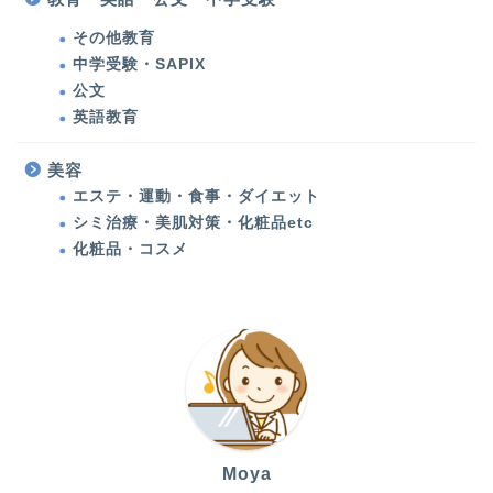
エステ・運動・食事・ダ
その他教育
イエット
中学受験・SAPIX
公文
健康
英語教育
多発性円形脱毛症
美容
エステ・運動・食事・ダイエット
甲状腺機能低下症（橋本
シミ治療・美肌対策・化粧品etc
病）
化粧品・コスメ
アメリカ生活・旅行記
アメリカ生活
バックパッカーの記憶
Moya
旅行・子連れ旅行