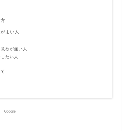
り方
方がよい人
も意欲が無い人
持したい人
みて
Google