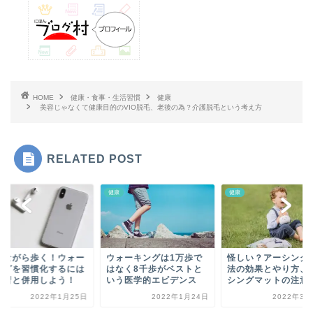
HOME
健康・食事・生活習慣
健康
美容じゃなくて健康目的のVIO脱毛、老後の為？介護脱毛という考え方
RELATED POST
健康
健康
きながら歩く！ウォー
ウォーキングは1万歩で
怪しい？アーシング
ングを習慣化するには
はなく8千歩がベストと
法の効果とやり方、
学習と併用しよう！
いう医学的エビデンス
シングマットの注意
2022年1月25日
2022年1月24日
2022年3月