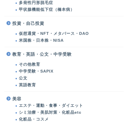
多発性円形脱毛症
甲状腺機能低下症（橋本病）
クリニックコスメ
投資・自己投資
美容
仮想通貨・NFT・メタバース・DAO
米国株・日本株・NISA
化粧品・コスメ
教育・英語・公文・中学受験
エステ・運動・食事・ダ
その他教育
イエット
中学受験・SAPIX
公文
健康
英語教育
多発性円形脱毛症
美容
エステ・運動・食事・ダイエット
シミ治療・美肌対策・化粧品etc
甲状腺機能低下症（橋本
病）
化粧品・コスメ