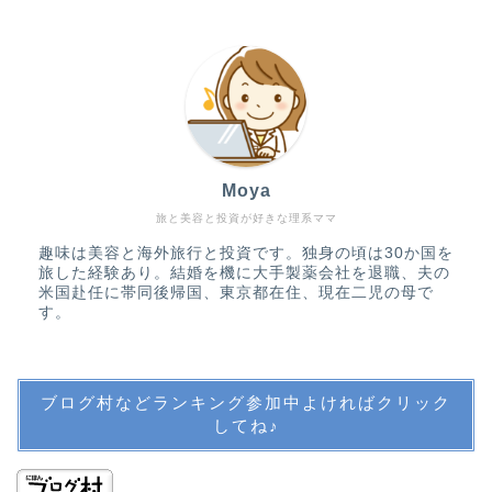
アメリカ生活・旅行記
アメリカ生活
バックパッカーの記憶
Moya
旅行・子連れ旅行
旅と美容と投資が好きな理系ママ
趣味は美容と海外旅行と投資です。独身の頃は30か国を
教育・英語・公文・中学
旅した経験あり。結婚を機に大手製薬会社を退職、夫の
受験
米国赴任に帯同後帰国、東京都在住、現在二児の母で
す。
英語教育
ブログ村などランキング参加中よければクリック
公文
してね♪
中学受験・SAPIX