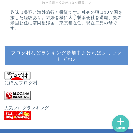
旅と美容と投資が好きな理系ママ
趣味は美容と海外旅行と投資です。独身の頃は30か国を
教育・英語・公文・中学
旅した経験あり。結婚を機に大手製薬会社を退職、夫の
受験
米国赴任に帯同後帰国、東京都在住、現在二児の母で
す。
英語教育
ブログ村などランキング参加中よければクリック
公文
してね♪
中学受験・SAPIX
にほんブログ村
その他教育
人気ブログランキング
MENU