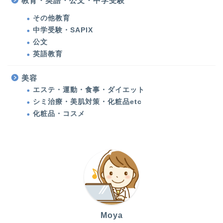
教育・英語・公文・中学受験
エステ・運動・食事・ダ
その他教育
イエット
中学受験・SAPIX
公文
健康
英語教育
多発性円形脱毛症
美容
エステ・運動・食事・ダイエット
シミ治療・美肌対策・化粧品etc
甲状腺機能低下症（橋本
病）
化粧品・コスメ
アメリカ生活・旅行記
アメリカ生活
バックパッカーの記憶
Moya
旅行・子連れ旅行