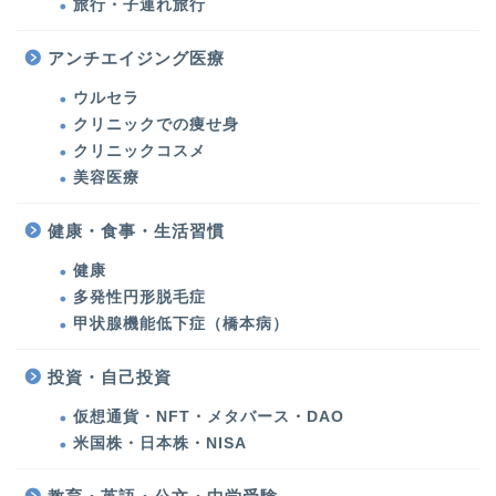
旅行・子連れ旅行
美容医療・美容・健康
アンチエイジング医療
ウルセラ
美容医療
クリニックでの痩せ身
クリニックコスメ
ウルセラ・たるみ治療
美容医療
シミ治療・美肌対策
健康・食事・生活習慣
健康
クリニックでの痩せ身
多発性円形脱毛症
甲状腺機能低下症（橋本病）
クリニックコスメ
投資・自己投資
美容
仮想通貨・NFT・メタバース・DAO
米国株・日本株・NISA
化粧品・コスメ