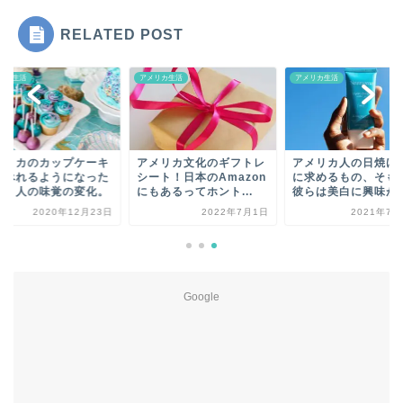
RELATED POST
リカ生活
アメリカ生活
アメリカ生活
メリカのカップケーキ
アメリカ文化のギフトレ
アメリカ人の日焼け
食べれるようになった
シート！日本のAmazon
に求めるもの、そも
怖。人の味覚の変化。
にもあるってホント...
彼らは美白に興味が
2020年12月23日
2022年7月1日
2021年7月
Google