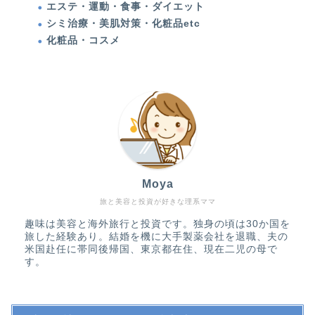
エステ・運動・食事・ダイエット
シミ治療・美肌対策・化粧品etc
化粧品・コスメ
化粧品・コスメ
エステ・運動・食事・ダ
イエット
健康
多発性円形脱毛症
Moya
甲状腺機能低下症（橋本
旅と美容と投資が好きな理系ママ
病）
趣味は美容と海外旅行と投資です。独身の頃は30か国を
旅した経験あり。結婚を機に大手製薬会社を退職、夫の
アメリカ生活・旅行記
米国赴任に帯同後帰国、東京都在住、現在二児の母で
す。
アメリカ生活