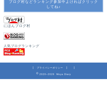
ブログ村などランキング参加中よければクリック
バックパッカーの記憶
してね♪
旅行・子連れ旅行
にほんブログ村
教育・英語・公文・中学
受験
人気ブログランキング
英語教育
公文
プライバシーポリシー
2020–2026 Moya Diary
中学受験・SAPIX
その他教育