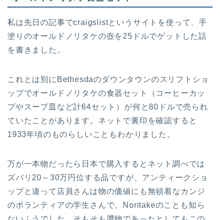
私は先日の記事でcraigslistというサイトを使って、手
塗りのオールドノリタケの壺を25ドルでゲットした話
を書きました。
これとは別にBethesdaのダウンタウンのスリフトショ
ップでオールドノリタケの食器セット（コーヒーカッ
プやスープ皿など計64セット）が何と80ドルで売られ
ていたことがあります。ネットで裏印を確認すると
1933年頃のものらしいこともわかりました。
万が一本物だったら日本で購入するとネット調べでは
ズバリ20～30万円位する品ですが、アンティークショ
ップと違って店員さんは物の価値にも無頓着なカンジ
のボランティアの学生さんで、Noritakeのことも知ら
ないふうでした。そもそも贋物であったとしてもこの