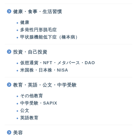
健康・食事・生活習慣
健康
多発性円形脱毛症
美容医療・美容・健康
甲状腺機能低下症（橋本病）
美容医療
投資・自己投資
仮想通貨・NFT・メタバース・DAO
ウルセラ・たるみ治療
米国株・日本株・NISA
シミ治療・美肌対策
教育・英語・公文・中学受験
その他教育
クリニックでの痩せ身
中学受験・SAPIX
公文
クリニックコスメ
英語教育
美容
美容