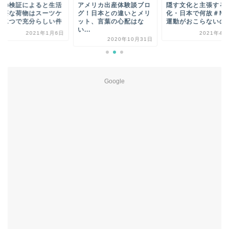
人の検証によると生活
アメリカ出産体験談ブロ
隠す文化と主張する
必要な荷物はスーツケ
グ！日本との違いとメリ
化・日本で何故＃MeT
ス二つで充分らしい件
ット、言葉の心配はな
運動がおこらないの
い...
2021年1月6日
2021年4月
2020年10月31日
Google