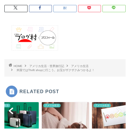
HOME
アメリカ生活・世界旅行記
アメリカ生活
米国ではThrift shopに行こう。お宝がザクザクみつかるよ！
RELATED POST
リカ生活
アメリカ生活
アメリカ生活