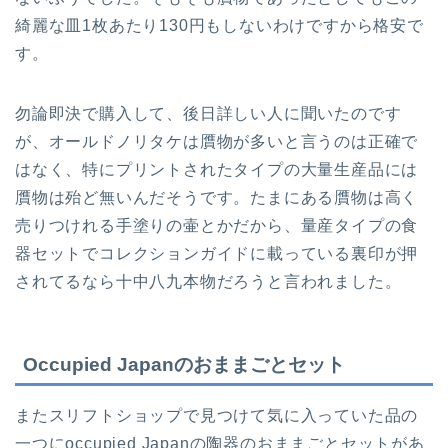
綺麗な皿1枚あたり130円もしないわけですから格安で
す。
勿論即決で購入して、後日詳しい人に聞いたのです
が、オールドノリタケは贋物が多いと言うのは正確で
はなく、特にプリントされたタイプの大量生産品には
贋物は殆ど無いんだそうです。たまにある贋物は高く
売りつけれる手塗りの壷とかだから、量産タイプの食
器セットでコレクションガイドに載っている裏印が押
されてるなら十中八九本物だろうと言われました。
Occupied Japanのおままごとセット
またスリフトショップで見つけて気に入っていた品の
一つにoccupied Japanの陶器のおままごとセットがあ