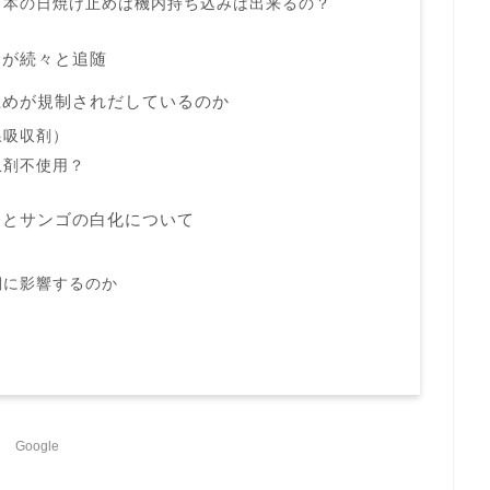
日本の日焼け止めは機内持ち込みは出来るの？
トが続々と追随
止めが規制されだしているのか
線吸収剤）
収剤不使用？
分とサンゴの白化について
瑚に影響するのか
Google