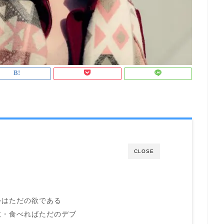
CLOSE
外はただの欲である
敷・食べればただのデブ