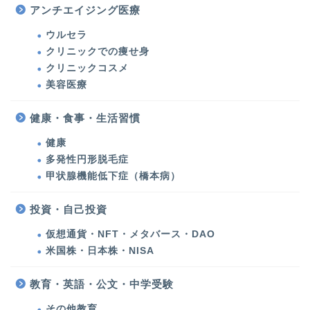
アンチエイジング医療
ウルセラ
美容医療
クリニックでの痩せ身
クリニックコスメ
ウルセラ・たるみ治療
美容医療
シミ治療・美肌対策
健康・食事・生活習慣
健康
クリニックでの痩せ身
多発性円形脱毛症
甲状腺機能低下症（橋本病）
クリニックコスメ
投資・自己投資
美容
仮想通貨・NFT・メタバース・DAO
米国株・日本株・NISA
化粧品・コスメ
教育・英語・公文・中学受験
エステ・運動・食事・ダ
その他教育