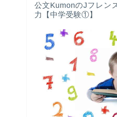
公文KumonのJフレ
力【中学受験①】