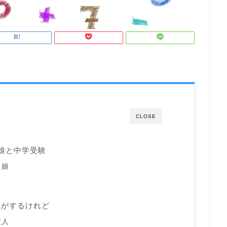
CLOSE
娘と中学受験
た娘
気がするけれど
友人