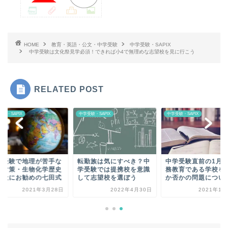
HOME
教育・英語・公文・中学受験
中学受験・SAPIX
中学受験は文化祭見学必須！できれば小4で無理めな志望校を見に行こう
RELATED POST
験・SAPIX
中学受験・SAPIX
中学受験・SAPIX
学受験で地理が苦手な
転勤族は気にすべき？中
中学受験直前の1月
の対策・生物化学歴史
学受験では提携校を意識
務教育である学校を
理社にお勧めの七田式
して志望校を選ぼう
か否かの問題につい
2021年3月28日
2022年4月30日
2021年1月