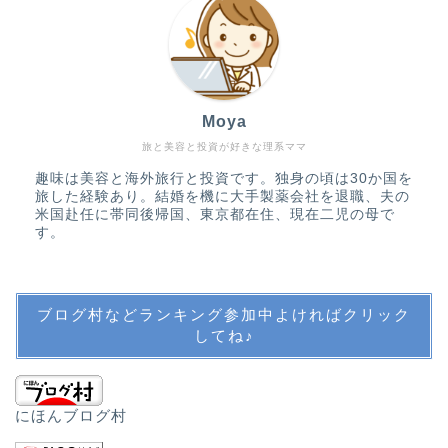
アメリカ生活
バックパッカーの記憶
Moya
旅行・子連れ旅行
旅と美容と投資が好きな理系ママ
趣味は美容と海外旅行と投資です。独身の頃は30か国を
教育・英語・公文・中学
旅した経験あり。結婚を機に大手製薬会社を退職、夫の
受験
米国赴任に帯同後帰国、東京都在住、現在二児の母で
す。
英語教育
ブログ村などランキング参加中よければクリック
公文
してね♪
中学受験・SAPIX
にほんブログ村
その他教育