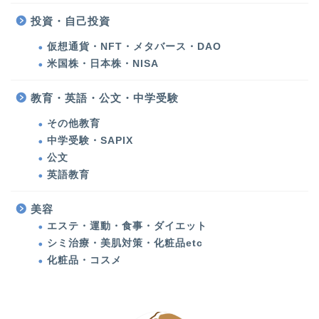
投資・自己投資
美容
仮想通貨・NFT・メタバース・DAO
米国株・日本株・NISA
化粧品・コスメ
教育・英語・公文・中学受験
エステ・運動・食事・ダ
その他教育
イエット
中学受験・SAPIX
公文
健康
英語教育
多発性円形脱毛症
美容
エステ・運動・食事・ダイエット
シミ治療・美肌対策・化粧品etc
甲状腺機能低下症（橋本
病）
化粧品・コスメ
アメリカ生活・旅行記