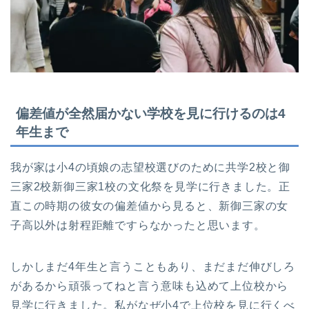
偏差値が全然届かない学校を見に行けるのは4
年生まで
我が家は小4の頃娘の志望校選びのために共学2校と御
三家2校新御三家1校の文化祭を見学に行きました。正
直この時期の彼女の偏差値から見ると、新御三家の女
子高以外は射程距離ですらなかったと思います。
しかしまだ4年生と言うこともあり、まだまだ伸びしろ
があるから頑張ってねと言う意味も込めて上位校から
見学に行きました。私がなぜ小4で上位校を見に行くべ