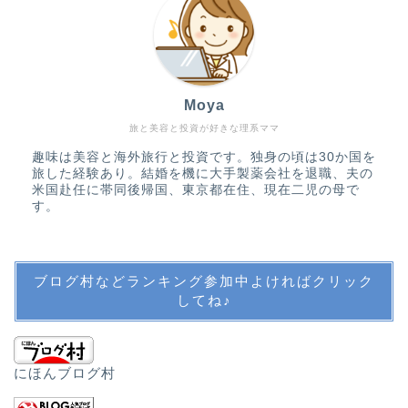
アメリカ生活
バックパッカーの記憶
Moya
旅行・子連れ旅行
旅と美容と投資が好きな理系ママ
趣味は美容と海外旅行と投資です。独身の頃は30か国を
教育・英語・公文・中学
旅した経験あり。結婚を機に大手製薬会社を退職、夫の
受験
米国赴任に帯同後帰国、東京都在住、現在二児の母で
す。
英語教育
ブログ村などランキング参加中よければクリック
公文
してね♪
中学受験・SAPIX
にほんブログ村
その他教育