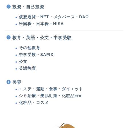
投資・自己投資
美容
仮想通貨・NFT・メタバース・DAO
米国株・日本株・NISA
化粧品・コスメ
教育・英語・公文・中学受験
エステ・運動・食事・ダ
その他教育
イエット
中学受験・SAPIX
公文
健康
英語教育
多発性円形脱毛症
美容
エステ・運動・食事・ダイエット
シミ治療・美肌対策・化粧品etc
甲状腺機能低下症（橋本
病）
化粧品・コスメ
アメリカ生活・旅行記