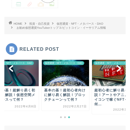
HOME
投資・自己投資
仮想通貨・NFT・メタバース・DAO
お勧め仮想通貨YouTuberトップ３/ビットコイン・イーサリアム情報
RELATED POST
通貨・NFT・メタバース・DAO
仮想通貨・NFT・メタバース・DAO
仮想通貨・NFT・メタバース・D
本の基！超解り易く初
基本の基！超初心者向け
超初心者に解り易く
者に解説！仮想空間メ
に解り易く解説！ブロッ
説！アートやアニメ
バースって何？
クチェーンって何？
イコンで稼ぐNFTっ
何...
2022年4月8日
2022年2月27日
2022年3月