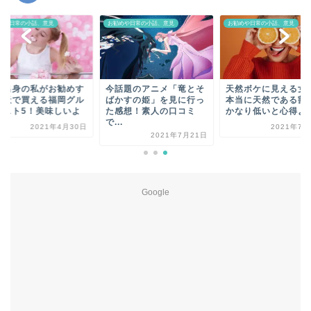
めや日常の小話、意見
お勧めや日常の小話、意見
お勧めや日常の小話、意見
岡出身の私がお勧めす
今話題のアニメ「竜とそ
天然ボケに見える女
楽天で買える福岡グル
ばかすの姫」を見に行っ
本当に天然である割
ベスト5！美味しいよ
た感想！素人の口コミ
かなり低いと心得よ
で...
2021年4月30日
2021年7月
2021年7月21日
Google