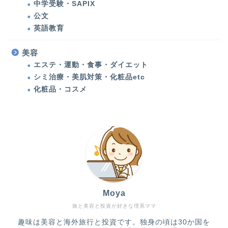
中学受験・SAPIX
公文
健康
英語教育
多発性円形脱毛症
美容
エステ・運動・食事・ダイエット
甲状腺機能低下症（橋本
シミ治療・美肌対策・化粧品etc
病）
化粧品・コスメ
アメリカ生活・旅行記
アメリカ生活
バックパッカーの記憶
Moya
旅行・子連れ旅行
旅と美容と投資が好きな理系ママ
趣味は美容と海外旅行と投資です。独身の頃は30か国を
教育・英語・公文・中学