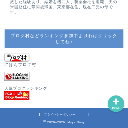
旅した経験あり。結婚を機に大手製薬会社を退職、夫の
受験
米国赴任に帯同後帰国、東京都在住、現在二児の母で
す。
英語教育
ブログ村などランキング参加中よければクリック
公文
してね♪
中学受験・SAPIX
にほんブログ村
その他教育
人気ブログランキング
MENU
プライバシーポリシー
2020–2026 Moya Diary