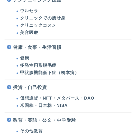
美容医療
ウルセラ
クリニックでの痩せ身
クリニックコスメ
ウルセラ・たるみ治療
美容医療
シミ治療・美肌対策
健康・食事・生活習慣
健康
クリニックでの痩せ身
多発性円形脱毛症
甲状腺機能低下症（橋本病）
クリニックコスメ
投資・自己投資
美容
仮想通貨・NFT・メタバース・DAO
米国株・日本株・NISA
化粧品・コスメ
教育・英語・公文・中学受験
エステ・運動・食事・ダ
その他教育
イエット