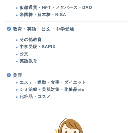
美容
仮想通貨・NFT・メタバース・DAO
米国株・日本株・NISA
化粧品・コスメ
教育・英語・公文・中学受験
エステ・運動・食事・ダ
その他教育
イエット
中学受験・SAPIX
公文
健康
英語教育
多発性円形脱毛症
美容
エステ・運動・食事・ダイエット
シミ治療・美肌対策・化粧品etc
甲状腺機能低下症（橋本
病）
化粧品・コスメ
アメリカ生活・旅行記
アメリカ生活