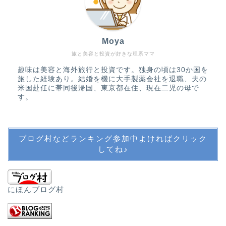
バックパッカーの記憶
Moya
旅行・子連れ旅行
旅と美容と投資が好きな理系ママ
趣味は美容と海外旅行と投資です。独身の頃は30か国を
教育・英語・公文・中学
旅した経験あり。結婚を機に大手製薬会社を退職、夫の
受験
米国赴任に帯同後帰国、東京都在住、現在二児の母で
す。
英語教育
ブログ村などランキング参加中よければクリック
公文
してね♪
中学受験・SAPIX
にほんブログ村
その他教育