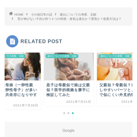
HOME
その他日常の話
遺伝についての考察、文献
背が伸びない子供が持つ３つの特徴・身長は遺伝か？環境か？改善方法は？
RELATED POST
についての考察、文献
遺伝についての考察、文献
遺伝についての考察、文献
卵性母娘（一卵性親
息子は母親似で娘は父親
父親似？母親似？遺
・一卵性母子）が多い
似？医学的根拠を勝手に
しやすいパーツと、
由。共依存になりやす
検証してみた
で似にくい外見的特
.
2021年7月31日
2021年8
2021年7月30日
Google