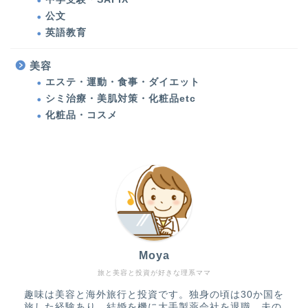
公文
健康
英語教育
多発性円形脱毛症
美容
エステ・運動・食事・ダイエット
シミ治療・美肌対策・化粧品etc
甲状腺機能低下症（橋本
病）
化粧品・コスメ
アメリカ生活・旅行記
アメリカ生活
バックパッカーの記憶
Moya
旅行・子連れ旅行
旅と美容と投資が好きな理系ママ
趣味は美容と海外旅行と投資です。独身の頃は30か国を
教育・英語・公文・中学
旅した経験あり。結婚を機に大手製薬会社を退職、夫の