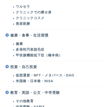
ウルセラ
美容医療
クリニックでの痩せ身
クリニックコスメ
ウルセラ・たるみ治療
美容医療
シミ治療・美肌対策
健康・食事・生活習慣
健康
クリニックでの痩せ身
多発性円形脱毛症
甲状腺機能低下症（橋本病）
クリニックコスメ
投資・自己投資
美容
仮想通貨・NFT・メタバース・DAO
米国株・日本株・NISA
化粧品・コスメ
教育・英語・公文・中学受験
エステ・運動・食事・ダ
その他教育
イエット
中学受験・SAPIX