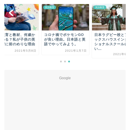
教育
英語教育
英語教育
語教育と教材、何歳か
コロナ禍でポケモンGO
日本ラグビー校とフ
始める？私が子供の英
が良い理由。日本語と英
ックスハウスインタ
学習に前のめりな理由
語でやってみよう。
ショナルスクールに
い...
2021年5月8日
2021年1月7日
2021年9月
Google