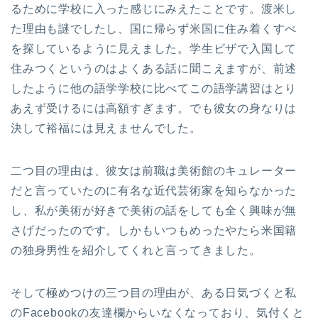
るために学校に入った感じにみえたことです。渡米し
た理由も謎でしたし、国に帰らず米国に住み着くすべ
を探しているように見えました。学生ビザで入国して
住みつくというのはよくある話に聞こえますが、前述
したように他の語学学校に比べてこの語学講習はとり
あえず受けるには高額すぎます。でも彼女の身なりは
決して裕福には見えませんでした。
二つ目の理由は、彼女は前職は美術館のキュレーター
だと言っていたのに有名な近代芸術家を知らなかった
し、私が美術が好きで美術の話をしても全く興味が無
さげだったのです。しかもいつもめったやたら米国籍
の独身男性を紹介してくれと言ってきました。
そして極めつけの三つ目の理由が、ある日気づくと私
のFacebookの友達欄からいなくなっており、気付くと