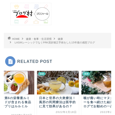
HOME
健康・食事・生活習慣
健康
LASIKレーシックでなくPRK屈折矯正手術をした15年後の感想ブログ
RELATED POST
健康
健康
活！第6の栄養素ルミ
日本と世界の大衆療法！
喉が痛い時にマヌカ
コイドが含まれる食品
風邪の民間療法は医学的
ーを食べ続けた結果
？サプリはルルミル
に見て効果があるの？
ログでお勧めの一品
.
2022年2月18日
2022年2月