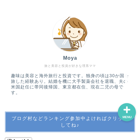
受験
英語教育
公文
中学受験・SAPIX
Moya
旅と美容と投資が好きな理系ママ
その他教育
趣味は美容と海外旅行と投資です。独身の頃は30か国を
旅した経験あり。結婚を機に大手製薬会社を退職、夫の
米国赴任に帯同後帰国、東京都在住、現在二児の母で
す。
MENU
ブログ村などランキング参加中よければクリック
してね♪