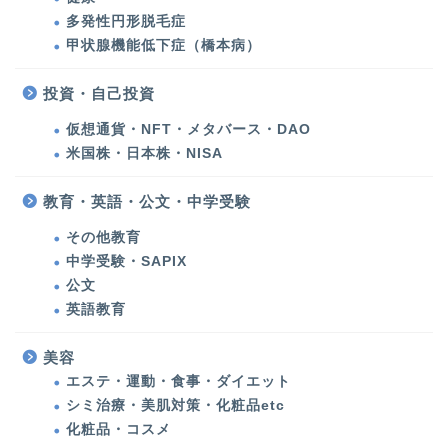
多発性円形脱毛症
健康
甲状腺機能低下症（橋本病）
投資・自己投資
多発性円形脱毛症
仮想通貨・NFT・メタバース・DAO
甲状腺機能低下症（橋本
米国株・日本株・NISA
病）
教育・英語・公文・中学受験
アメリカ生活・旅行記
その他教育
中学受験・SAPIX
アメリカ生活
公文
英語教育
バックパッカーの記憶
美容
エステ・運動・食事・ダイエット
旅行・子連れ旅行
シミ治療・美肌対策・化粧品etc
化粧品・コスメ
教育・英語・公文・中学